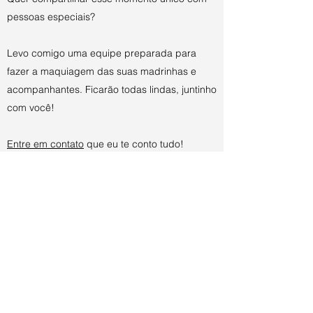
pessoas especiais?
Levo comigo uma equipe preparada para
fazer a maquiagem das suas madrinhas e
acompanhantes. Ficarão todas lindas, juntinho
com você!
Entre em contato
que eu te conto tudo!
Carol Aguilera Brides&CO.
+55 11 955773412
©2021 por Carol Aguilera. Orgulhosamente criado